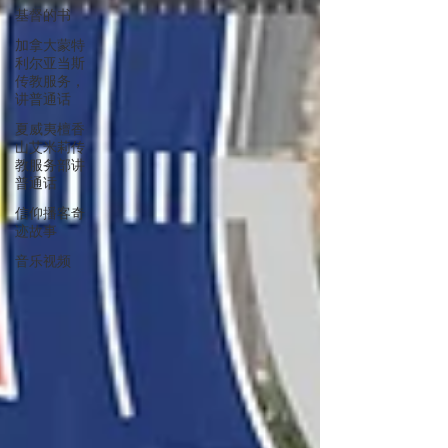
基督的书
加拿大蒙特
利尔亚当斯
传教服务，
讲普通话
夏威夷檀香
山艾米莉传
教服务部讲
普通话
信仰播客奇
迹故事
音乐视频