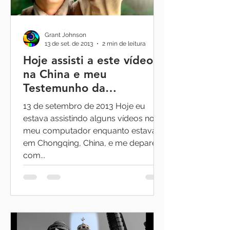
Grant Johnson
13 de set. de 2013
2 min de leitura
Hoje assisti a este vídeo
na China e meu
Testemunho da
Restauração foi
13 de setembro de 2013 Hoje eu
fortalecido!
estava assistindo alguns vídeos no
meu computador enquanto estava
em Chongqing, China, e me deparei
com...