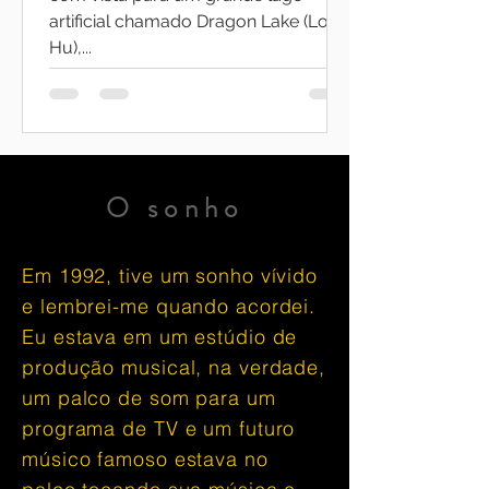
artificial chamado Dragon Lake (Long
Hu),...
O sonho
Em 1992, tive um sonho vívido
e lembrei-me quando acordei.
Eu estava em um estúdio de
produção musical, na verdade,
um palco de som para um
programa de TV e um futuro
músico famoso estava no