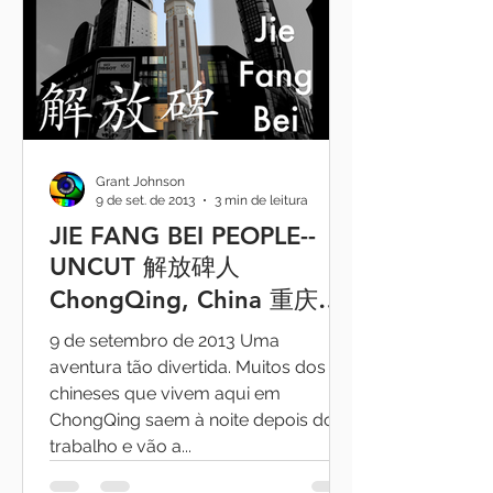
Grant Johnson
9 de set. de 2013
3 min de leitura
JIE FANG BEI PEOPLE--
UNCUT 解放碑人
ChongQing, China 重庆中
国
9 de setembro de 2013 Uma
aventura tão divertida. Muitos dos
chineses que vivem aqui em
ChongQing saem à noite depois do
trabalho e vão a...