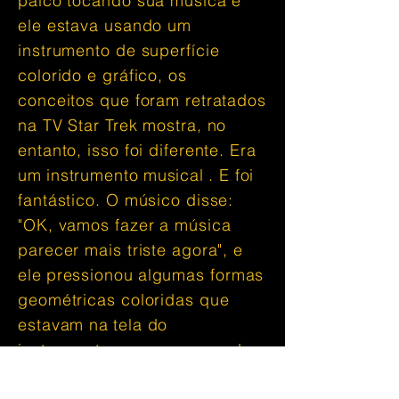
palco tocando sua música e
ele estava usando um
instrumento de superfície
colorido e gráfico, os
conceitos que foram retratados
na TV Star Trek mostra, no
entanto, isso foi diferente. Era
um
instrumento
musical
. E foi
fantástico. O músico disse:
"OK, vamos fazer a música
parecer mais triste agora", e
ele
pressionou
algumas formas
geométricas coloridas que
estavam na
tela do
instrumento, e agora, quando
tocava, parecia realmente