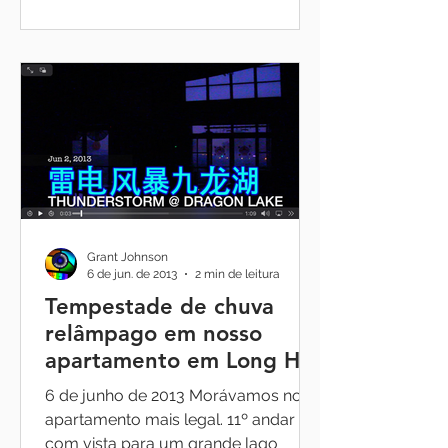
Grant Johnson
6 de jun. de 2013
2 min de leitura
Tempestade de chuva
relâmpago em nosso
apartamento em Long Hu
Xi Yuan olhando para
6 de junho de 2013 Morávamos no
Dragon Lake (Long Hu, 龙
apartamento mais legal. 11º andar
湖)
com vista para um grande lago