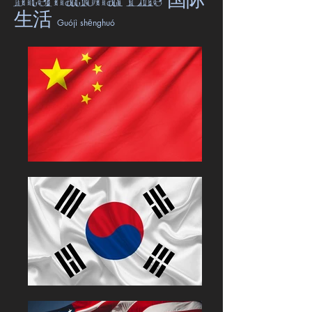
生活
Guójì shēnghuó