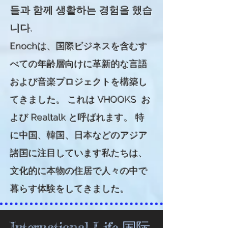
들과 함께 생활하는 경험을 했습
니다.
Enochは、国際ビジネスを含むす
べての年齢層向けに革新的な言語
および音楽プロジェクトを構築し
てきました。 これは
VHOOKS
お
よび
Realtalk と呼ばれます。 特
に中国、韓国、日本などのアジア
諸国に注目しています私たちは、
文化的に本物の住居で人々の中で
暮らす体験をしてきました。
International Life 国际