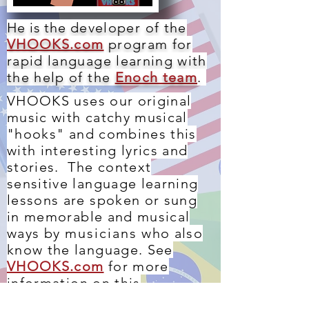
He is the
developer of the
VHOOKS.com
program for
rapid language learning
with
the help of the
Enoch team
.
VHOOKS uses our original
music with catchy musical
"hooks" and combines this
with interesting lyrics and
stories. The context
sensitive language learning
lessons are spoken or sung
in memorable and musical
ways by
musicians
who also
know the language. See
VHOOKS.com
for more
information on this
revolutionary "magnetic