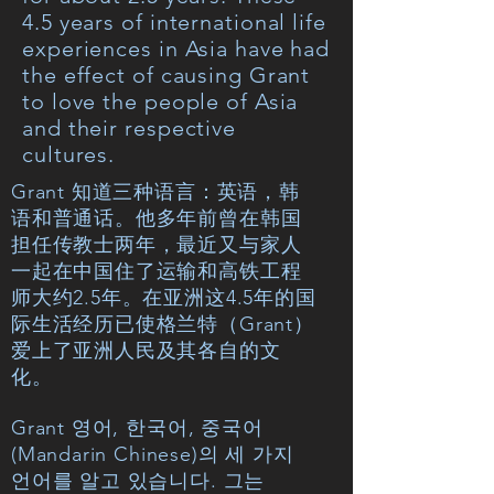
4.5 years of international life
experiences in Asia have had
the effect of causing Grant
to love the people of Asia
and their respective
cultures.
Grant 知道三种语言：英语，韩
语和普通话。他多年前曾在韩国
担任传教士两年，最近又与家人
一起在中国住了运输和高铁工程
师大约2.5年。在亚洲这4.5年的国
际生活经历已使格兰特（Grant）
爱上了亚洲人民及其各自的文
化。
Grant 영어, 한국어, 중국어
(Mandarin Chinese)의 세 가지
언어를 알고 있습니다. 그는