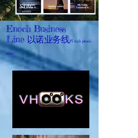
Enoch Business
Line
以诺业务线
Yǐ nuò yèwù
xiàn