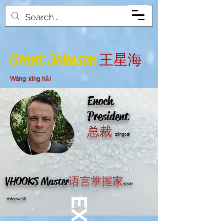
Grant Johnson
王星海
Wáng xīng hǎi
Enoch
President
总裁
z
ǒ
ngcái
VHOOKS Master
语言掌握家
y
ǔ
yán
zh
ǎ
n
gwòjiā