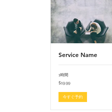
Service Name
1時間
19.99
$19.99
米
ド
ル
今すぐ予約