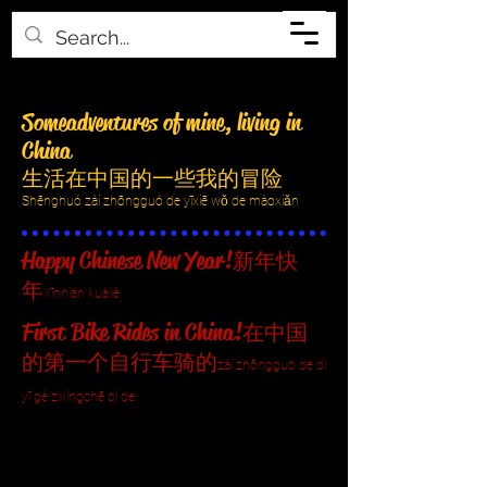
Some adventures of mine, living in
China
生活在
中国
的一些我的冒险
Shēnghuó zài zhōngguó de yīxiē wǒ de màoxiǎn
Happy Chinese New Year!
新年快
年
Xīnnián kuàilè
First Bike Rides in China!
在中国
的第一个自行车骑的
zài zhōngguó de dì
yī gè zìxíngchē qí de