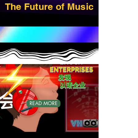
The Future of Music
DISCOVER
ENOCH
ENTERPRISES
发现
以诺企业
READ MORE