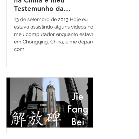
na China e meu
Testemunho da
Restauração foi
13 de setembro de 2013 Hoje eu
fortalecido!
estava assistindo alguns vídeos no
meu computador enquanto estava
em Chongqing, China, e me deparei
com...