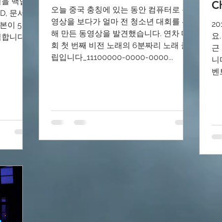
일을 백업
C
오늘 중국 충칭에 있는 동안 컴퓨터로 동
, 문서,
영상을 보다가 얼마 전 청소년 대회를 위
2
이 5~10
해 만든 동영상을 발견했습니다. 연차 대
요
업합니다.
회 첫 번째 비전 노래의 6분짜리 노래 클
근
4...
립입니다_11100000-0000-0000...
니
벤
들