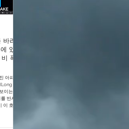
를 바라
an에 있
 비 폭
멋진 아파트
Long
다보이는데,
이를 반사
이 이 호수
...