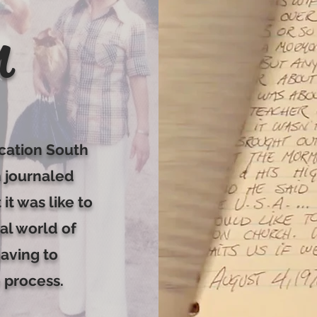
n
ocation South
 journaled
it was like to
eal world of
having to
 process.